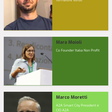
formatore sordo
Mara Moioli
Co Founder Italia Non Profit
Marco Moretti
A2A Smart City President e
CIO A2A