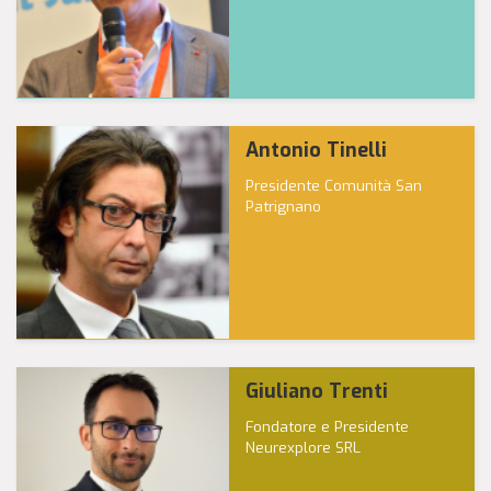
Antonio Tinelli
Presidente Comunità San
Patrignano
Giuliano Trenti
Fondatore e Presidente
Neurexplore SRL