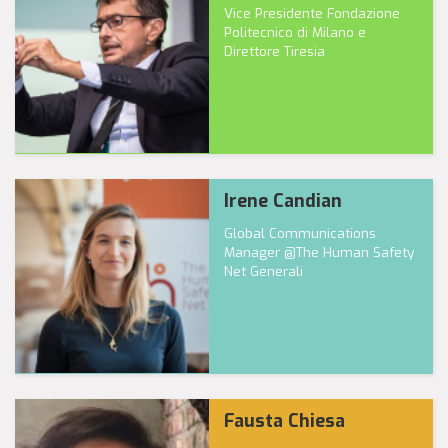
Vice Presidente Fondazione
Politecnico di Milano e
Direttore Tiresia
Irene Candian
Global Communications
Manager @The Human Safety
Net Generali
Fausta Chiesa